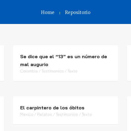
Home
Repositorio
Se dice que el “13” es un número de
mal augurio
Colombia / Testimonios / Texto
El carpintero de los óbitos
México / Relatos / Testimonios / Texto