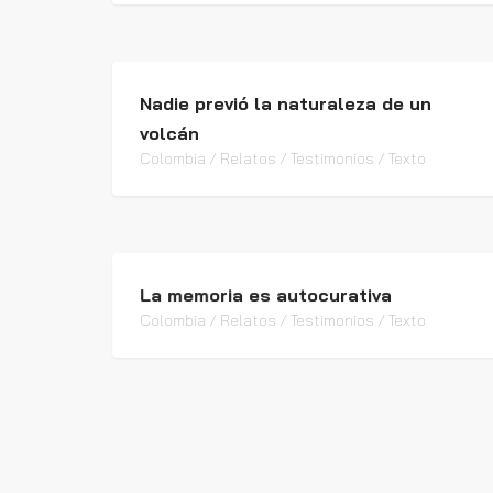
Nadie previó la naturaleza de un
volcán
Colombia / Relatos / Testimonios / Texto
La memoria es autocurativa
Colombia / Relatos / Testimonios / Texto
Testimonio de Luis Aníbal Alcazar
Chile / Relatos / Testimonios / Texto