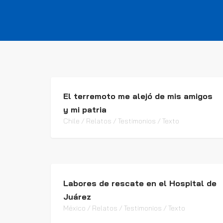
El terremoto me alejó de mis amigos
y mi patria
Chile / Relatos / Testimonios / Texto
Labores de rescate en el Hospital de
Juárez
México / Relatos / Testimonios / Texto