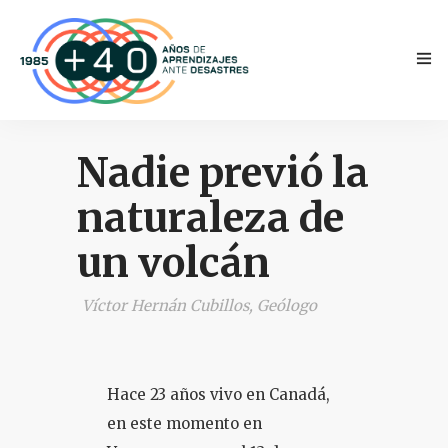
Nadie previó la
naturaleza de
un volcán
INICIO
Víctor Hernán Cubillos, Geólogo
ANTECEDENTES
TESTIMONIOS
Hace 23 años vivo en Canadá,
NOVEDADES
en este momento en
PRENSA