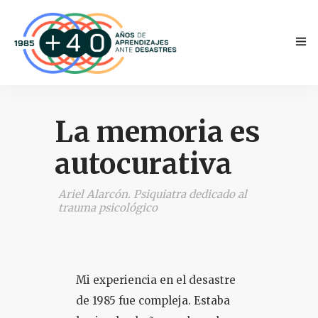
La memoria es
autocurativa
INICIO
Ariel Alarcón. Psiquiatra dedicado al
trauma psicológico
ANTECEDENTES
TESTIMONIOS
Mi experiencia en el desastre
NOVEDADES
de 1985 fue compleja. Estaba
PRENSA