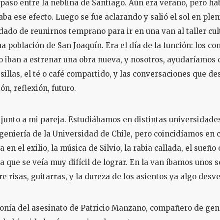
 paso entre la neblina de Santiago. Aún era verano, pero ha
ba ese efecto. Luego se fue aclarando y salió el sol en plen
do de reunirnos temprano para ir en una van al taller cult
na población de San Joaquín. Era el día de la función: los c
o iban a estrenar una obra nueva, y nosotros, ayudaríamos 
 sillas, el té o café compartido, y las conversaciones que d
ón, reflexión, futuro.
 junto a mi pareja. Estudiábamos en distintas universidades,
geniería de la Universidad de Chile, pero coincidíamos en c
 en el exilio, la música de Silvio, la rabia callada, el sueño
 que se veía muy difícil de lograr. En la van íbamos unos s
e risas, guitarras, y la dureza de los asientos ya algo desv
onía del asesinato de Patricio Manzano, compañero de gen