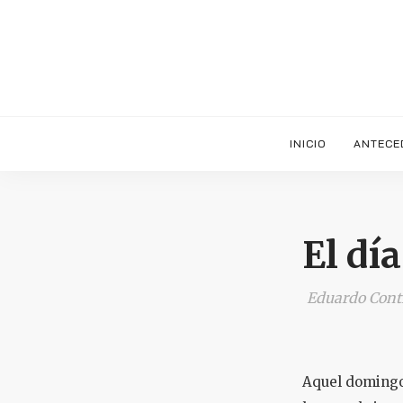
INICIO
ANTECE
El dí
Eduardo Contr
Aquel domingo