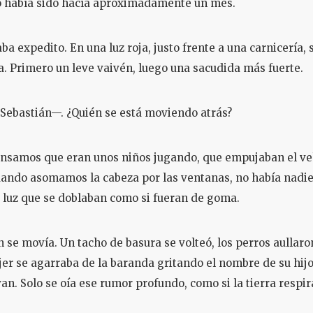
so había sido hacía aproximadamente un mes.
aba expedito. En una luz roja, justo frente a una carnicería
a. Primero un leve vaivén, luego una sacudida más fuerte.
Sebastián—. ¿Quién se está moviendo atrás?
ensamos que eran unos niños jugando, que empujaban el ve
uando asomamos la cabeza por las ventanas, no había nadie.
e luz que se doblaban como si fueran de goma.
n se movía. Un tacho de basura se volteó, los perros aullaro
er se agarraba de la baranda gritando el nombre de su hijo
an. Solo se oía ese rumor profundo, como si la tierra respir