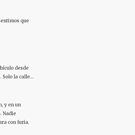
, sentimos que
hículo desde
 Solo la calle…
n, y en un
. Nadie
ara con furia.