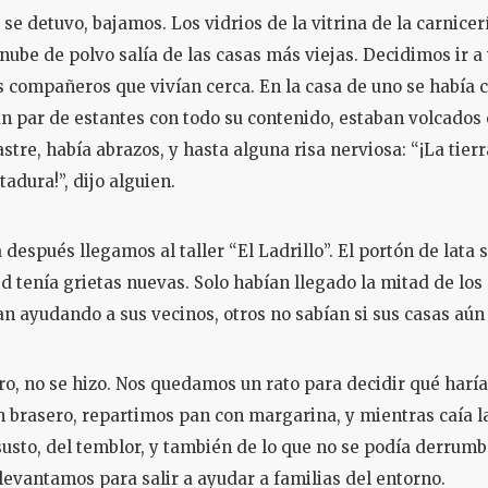
 se detuvo, bajamos. Los vidrios de la vitrina de la carnice
 nube de polvo salía de las casas más viejas. Decidimos ir a 
s compañeros que vivían cerca. En la casa de uno se había 
 un par de estantes con todo su contenido, estaban volcados 
stre, había abrazos, y hasta alguna risa nerviosa: “¡La tier
tadura!”, dijo alguien.
espués llegamos al taller “El Ladrillo”. El portón de lata s
d tenía grietas nuevas. Solo habían llegado la mitad de los 
n ayudando a sus vecinos, otros no sabían si sus casas aún 
aro, no se hizo. Nos quedamos un rato para decidir qué harí
brasero, repartimos pan con margarina, y mientras caía l
usto, del temblor, y también de lo que no se podía derrumb
 levantamos para salir a ayudar a familias del entorno.