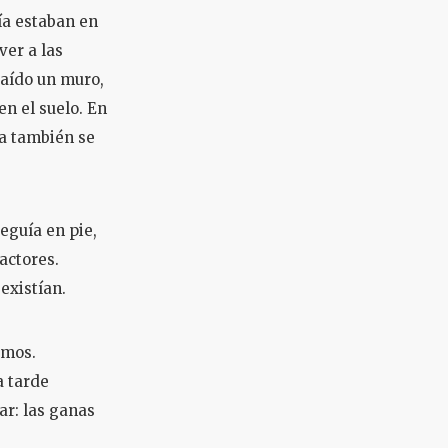
ría estaban en
ver a las
caído un muro,
en el suelo. En
ra también se
eguía en pie,
actores.
existían.
amos.
a tarde
ar: las ganas