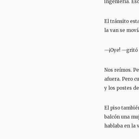
ingeniería. E
El tránsito est
la van se moví
—¡Oye! —gritó 
Nos reímos. P
afuera. Pero c
y los postes d
El piso tambié
balcón una muj
hablaba en la v