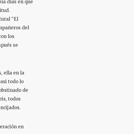
bía días en que
itud.
ural “El
ompañeros del
con los
espués se
 ella en la
asi todo lo
 obstinado de
eis, todos
encijados.
eración en