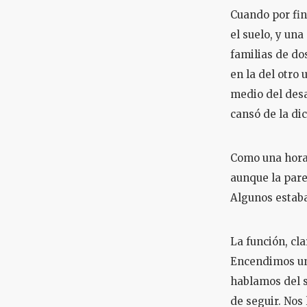
Cuando por fin
el suelo, y una
familias de do
en la del otro
medio del desa
cansó de la dic
Como una hora d
aunque la pare
Algunos estaba
La función, cl
Encendimos un 
hablamos del s
de seguir. Nos