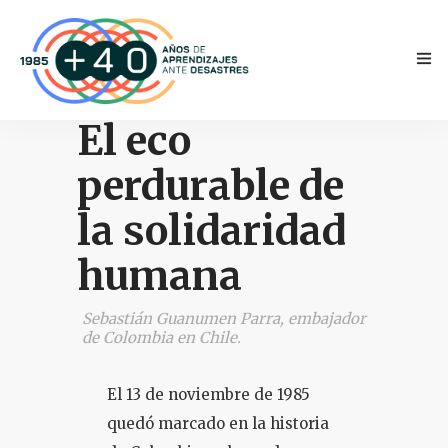
El eco
perdurable de
la solidaridad
humana
INICIO
ANTECEDENTES
Sebastián Guanumen Parra, embajador
de Colombia en Chile.
TESTIMONIOS
El 13 de noviembre de 1985
NOVEDADES
quedó marcado en la historia
PRENSA