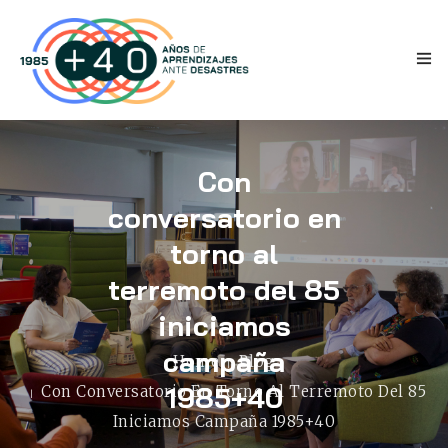
Con
conversatorio en
torno al
INICIO
terremoto del 85
ANTECEDENTES
iniciamos
campaña
TESTIMONIOS
Home
Blog
1985+40
Con Conversatorio En Torno Al Terremoto Del 85
NOVEDADES
Iniciamos Campaña 1985+40
PRENSA