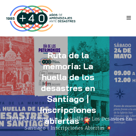
Ruta de la
memoria: La
huella de los
INICIO
desastres en
ANTECEDENTES
Santiago |
Inscripciones
TESTIMONIOS
Home
Blog
abiertas
Ruta De La Memoria: La Huella De Los Desastres En
NOVEDADES
Santiago | Inscripciones Abiertas
PRENSA