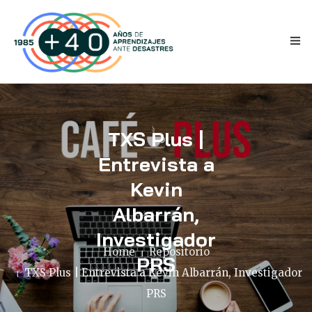
TXS Plus |
Entrevista a
Kevin
INICIO
Albarrán,
ANTECEDENTES
Investigador
TESTIMONIOS
Home
Repositorio
PRS
TXS Plus | Entrevista a Kevin Albarrán, Investigador
NOVEDADES
PRS
PRENSA