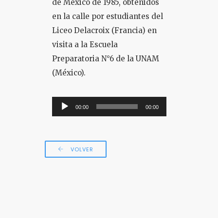
de México de 1985, obtenidos
en la calle por estudiantes del
COLOQUIO + CURSOS
Liceo Delacroix (Francia) en
visita a la Escuela
Preparatoria N°6 de la UNAM
(México).
Reproductor
00:00
00:00
de
audio
VOLVER