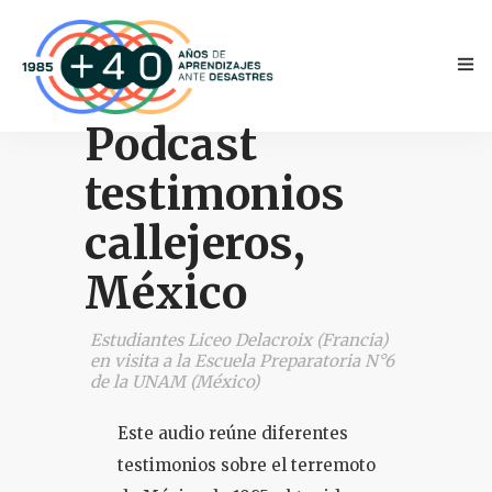
Podcast
testimonios
callejeros,
México
INICIO
Estudiantes Liceo Delacroix (Francia)
ANTECEDENTES
en visita a la Escuela Preparatoria N°6
de la UNAM (México)
TESTIMONIOS
Este audio reúne diferentes
NOVEDADES
testimonios sobre el terremoto
PRENSA