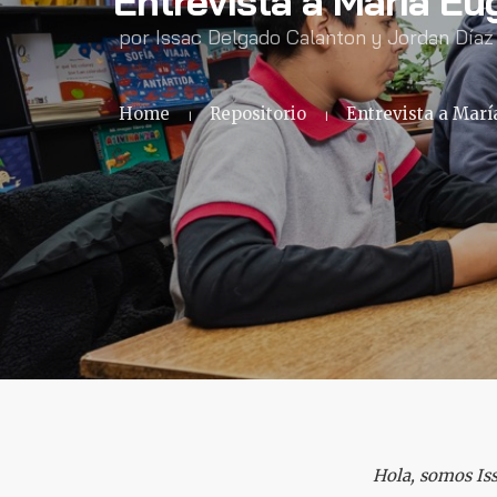
Entrevista a María Eu
por Issac Delgado Calanton y Jordan Díaz
Home
Repositorio
Entrevista a Marí
Hola, somos Iss