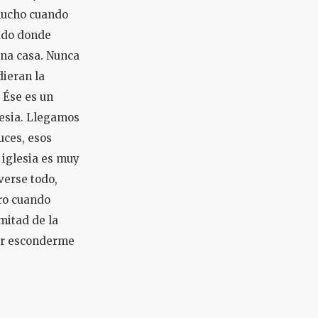
 mucho cuando
lado donde
una casa. Nunca
dieran la
 Ése es un
lesia. Llegamos
luces, esos
 iglesia es muy
verse todo,
ero cuando
 mitad de la
der esconderme