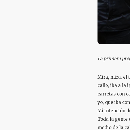
La primera preg
Mira, mira, el
calle, iba a la
carretas con c
yo, que iba con
Mi intención, 
Toda la gente c
medio de la ca