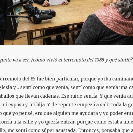
unta va a ser, ¿cómo vivió el terremoto del 1985 y qué sintió?
 terremoto del 85 fue bien particular, porque yo iba camina
 iglesia y… sentí como que venía, sentí como que venía una c
aballos que llevan cadenas. Ese ruido sentía. Y que venía a
 mi esposo y mi hija. Y de repente empezó a salir toda la gen
lo que yo pensé, era que alguien me ayudara y yo poder entr
orría a la calle y yo quería entrar, porque como estaba afue
lle, me sentí como súper asustada. Entonces, pensaba que a