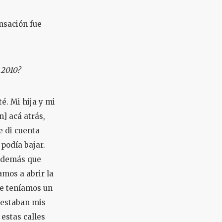
ensación fue
 2010?
. Mi hija y mi
n] acá atrás,
e di cuenta
podía bajar.
 además que
amos a abrir la
ue teníamos un
 estaban mis
 estas calles