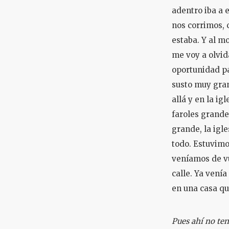
adentro iba a 
nos corrimos, 
estaba. Y al m
me voy a olvid
oportunidad pa
susto muy gran
allá y en la ig
faroles grandes
grande, la igl
todo. Estuvimo
veníamos de vue
calle. Ya vení
en una casa qu
Pues ahí no ten