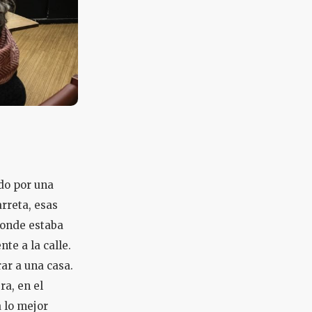
ndo por una
arreta, esas
donde estaba
te a la calle.
ar a una casa.
ra, en el
 lo mejor