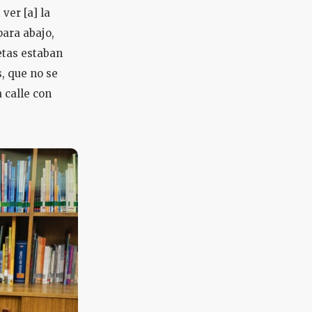
ver [a] la
para abajo,
etas estaban
s, que no se
 calle con