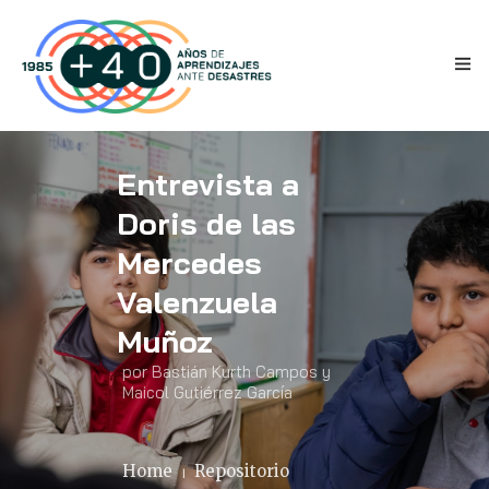
Entrevista a
Doris de las
Mercedes
INICIO
Valenzuela
Muñoz
ANTECEDENTES
por Bastián Kurth Campos y
TESTIMONIOS
Maicol Gutiérrez García
NOVEDADES
Home
Repositorio
PRENSA