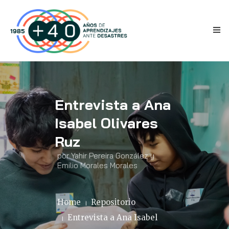
Entrevista a Ana
Isabel Olivares
INICIO
Ruz
por Yahir Pereira González y
ANTECEDENTES
Emilio Morales Morales
TESTIMONIOS
Home
Repositorio
NOVEDADES
Entrevista a Ana Isabel
PRENSA